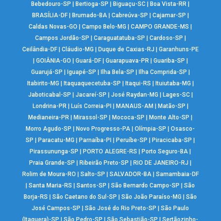
Bebedouro-SP
|
Bertioga-SP
|
Biguaçu-SC
|
Boa Vista-RR
|
BRASÍLIA-DF
|
Brumado-BA
|
Cabreúva-SP
|
Cajamar-SP
|
Caldas Novas-GO
|
Campo Belo-MG
|
CAMPO GRANDE-MS
|
Campos Jordão-SP
|
Caraguatatuba-SP
|
Cardoso-SP
|
Ceilândia-DF
|
Cláudio-MG
|
Duque de Caxias-RJ
|
Garanhuns-PE
|
GOIÂNIA-GO
|
Guará-DF
|
Guarapuava-PR
|
Guariba-SP
|
Guarujá-SP
|
Iguapé-SP
|
Ilha Bela-SP
|
Ilha Comprida-SP
|
Itabirito-MG
|
Itaquaquecetuba-SP
|
Itaqui-RS
|
Ituiutaba-MG
|
Jaboticabal-SP
|
Jacareí-SP
|
José Raydan-MG
|
Lages-SC
|
Londrina-PR
|
Luís Correia-PI
|
MANAUS-AM
|
Matão-SP
|
Medianeira-PR
|
Mirassol-SP
|
Mococa-SP
|
Monte Alto-SP
|
Morro Agudo-SP
|
Novo Progresso-PA
|
Olímpia-SP
|
Osasco-
SP
|
Paracatu-MG
|
Parnaíba-PI
|
Peruíbe-SP
|
Piracicaba-SP
|
Pirassununga-SP
|
PORTO ALEGRE-RS
|
Porto Seguro-BA
|
Praia Grande-SP
|
Ribeirão Preto-SP
|
RIO DE JANEIRO-RJ
|
Rolim de Moura-RO
|
Salto-SP
|
SALVADOR-BA
|
Samambaia-DF
|
Santa Maria-RS
|
Santos-SP
|
São Bernardo Campo-SP
|
São
Borja-RS
|
São Caetano do Sul-SP
|
São João Paraíso-MG
|
São
José Campos-SP
|
São José do Rio Preto-SP
|
São Paulo
(Itaquera)-SP
|
São Pedro-SP
|
São Sebastião-SP
|
Sertãozinho-