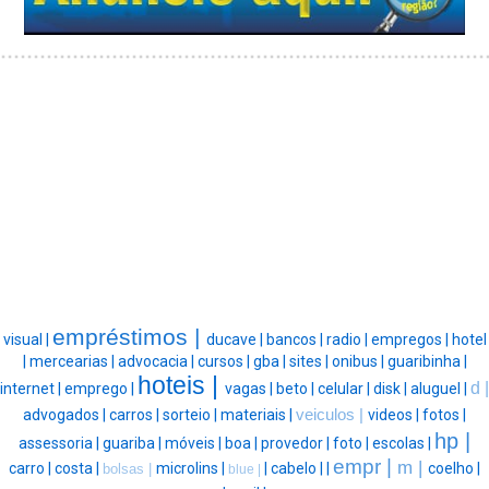
empréstimos |
visual |
ducave |
bancos |
radio |
empregos |
hotel
|
mercearias |
advocacia |
cursos |
gba |
sites |
onibus |
guaribinha |
hoteis |
d |
internet |
emprego |
vagas |
beto |
celular |
disk |
aluguel |
advogados |
carros |
sorteio |
materiais |
veiculos |
videos |
fotos |
hp |
assessoria |
guariba |
móveis |
boa |
provedor |
foto |
escolas |
empr |
m |
carro |
costa |
microlins |
|
cabelo |
|
coelho |
bolsas |
blue |