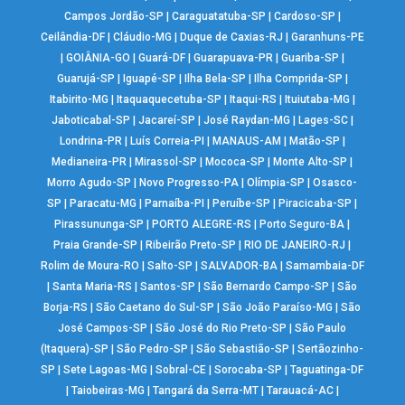
Campos Jordão-SP
|
Caraguatatuba-SP
|
Cardoso-SP
|
Ceilândia-DF
|
Cláudio-MG
|
Duque de Caxias-RJ
|
Garanhuns-PE
|
GOIÂNIA-GO
|
Guará-DF
|
Guarapuava-PR
|
Guariba-SP
|
Guarujá-SP
|
Iguapé-SP
|
Ilha Bela-SP
|
Ilha Comprida-SP
|
Itabirito-MG
|
Itaquaquecetuba-SP
|
Itaqui-RS
|
Ituiutaba-MG
|
Jaboticabal-SP
|
Jacareí-SP
|
José Raydan-MG
|
Lages-SC
|
Londrina-PR
|
Luís Correia-PI
|
MANAUS-AM
|
Matão-SP
|
Medianeira-PR
|
Mirassol-SP
|
Mococa-SP
|
Monte Alto-SP
|
Morro Agudo-SP
|
Novo Progresso-PA
|
Olímpia-SP
|
Osasco-
SP
|
Paracatu-MG
|
Parnaíba-PI
|
Peruíbe-SP
|
Piracicaba-SP
|
Pirassununga-SP
|
PORTO ALEGRE-RS
|
Porto Seguro-BA
|
Praia Grande-SP
|
Ribeirão Preto-SP
|
RIO DE JANEIRO-RJ
|
Rolim de Moura-RO
|
Salto-SP
|
SALVADOR-BA
|
Samambaia-DF
|
Santa Maria-RS
|
Santos-SP
|
São Bernardo Campo-SP
|
São
Borja-RS
|
São Caetano do Sul-SP
|
São João Paraíso-MG
|
São
José Campos-SP
|
São José do Rio Preto-SP
|
São Paulo
(Itaquera)-SP
|
São Pedro-SP
|
São Sebastião-SP
|
Sertãozinho-
SP
|
Sete Lagoas-MG
|
Sobral-CE
|
Sorocaba-SP
|
Taguatinga-DF
|
Taiobeiras-MG
|
Tangará da Serra-MT
|
Tarauacá-AC
|