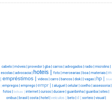
cabelo |
móveis |
provedor |
gba |
carros |
advogados |
radio |
microlins |
hoteis |
m
escolas |
advocacia |
foto |
mercearias |
boa |
materiais |
empréstimos |
hp |
|
videos |
carro |
bancos |
disk |
|
vagas |
blue
empr |
empregos |
emprego |
|
aluguel |
celular |
coelho |
assessoria |
|
fotos |
internet |
cursos |
ducave |
guaribinha |
guariba |
sites |
bolsas |
d |
onibus |
brasil |
costa |
hotel |
veiculos |
beto |
sorteio |
visual |