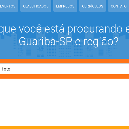
EVENTOS
CLASSIFICADOS
EMPREGOS
CURRÍCULOS
CONTATO
que você está procurando
Guariba-SP e região?