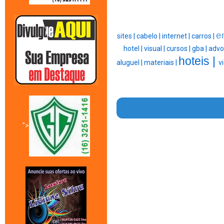
e
sites |
cabelo |
internet |
carros |
hotel |
visual |
cursos |
gba |
advo
hoteis |
aluguel |
materiais |
v
">