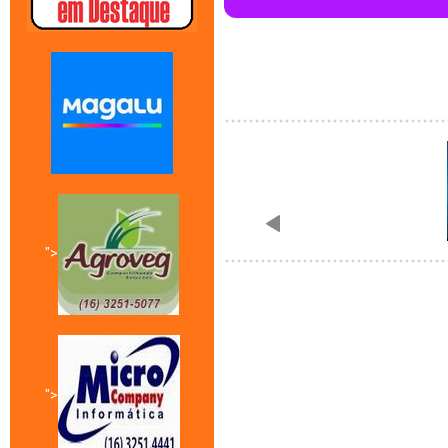
">
">