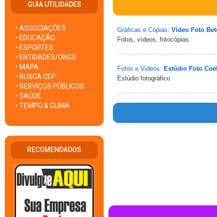
GUIA UTILIDADES
• ASSOCIAÇÕES
Gráficas e Cópias:
Vídeo Foto Be
• EDUCAÇÃO
Fotos, vídeos, fotocópias.
• ESPORTES
• ENTIDADES/ONGS
• MAPA
Fotos e Videos:
Estúdio Foto Coe
• BUSCA CEP
Estúdio fotográfico
• SERVIÇOS PÚBLICOS
• SAÚDE
• TEMPO & CLIMA
Warning
: mysql_fetch_array() expe
RECOMENDADOS