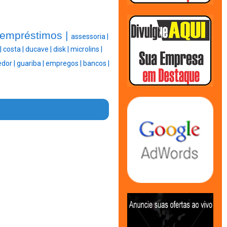
empréstimos |
assessoria |
|
costa |
ducave |
disk |
microlins |
dor |
guariba |
empregos |
bancos |