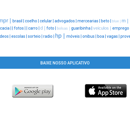
mpr |
m |
brasil |
coelho |
celular |
advogados |
mercearias |
beto |
blue |
d |
cacia |
|
fotos |
|
carro |
foto |
guaribinha |
veiculos |
emprego 
bolsas |
hp |
ideos |
escolas |
sorteio |
radio |
móveis |
onibus |
boa |
vagas |
prove
BAIXE NOSSO APLICATIVO