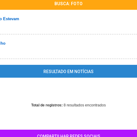
BUSCA: FOTO
to Estevam
lho
RESULTADO EM NOTÍCIAS
cts parameter 1 to be resource, array given in
/home/guiaguariba/ww
on line
344
Total de registros:
8 resultados encontrados
COMPARTILHAR REDES SOCIAIS