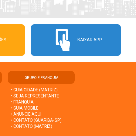
ÕES
BAIXAR APP
GRUPO E FRANQUIA
• GUIA CIDADE (MATRIZ)
• SEJA REPRESENTANTE
• FRANQUIA
• GUIA MOBILE
• ANUNCIE AQUI
• CONTATO (GUARIBA-SP)
• CONTATO (MATRIZ)