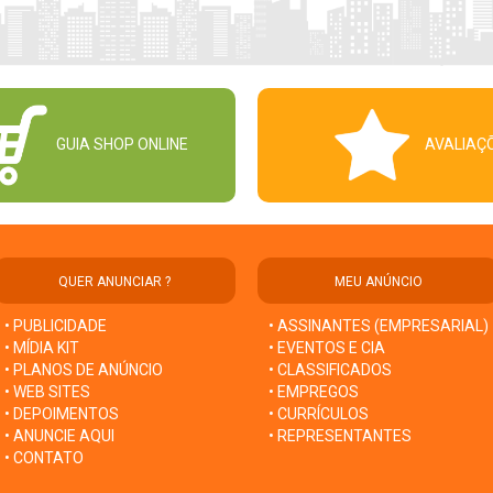
GUIA SHOP ONLINE
AVALIAÇ
QUER ANUNCIAR ?
MEU ANÚNCIO
• PUBLICIDADE
• ASSINANTES (EMPRESARIAL)
• MÍDIA KIT
• EVENTOS E CIA
• PLANOS DE ANÚNCIO
• CLASSIFICADOS
• WEB SITES
• EMPREGOS
• DEPOIMENTOS
• CURRÍCULOS
• ANUNCIE AQUI
• REPRESENTANTES
• CONTATO