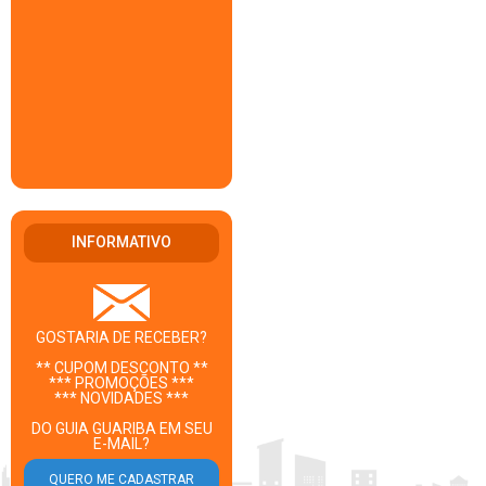
INFORMATIVO
GOSTARIA DE RECEBER?
** CUPOM DESCONTO **
*** PROMOÇÕES ***
*** NOVIDADES ***
DO GUIA GUARIBA EM SEU
E-MAIL?