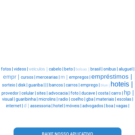
fotos |
videos |
veiculos |
cabelo |
beto |
brasil |
onibus |
aluguel |
bolsas |
empréstimos |
empr |
m |
cursos |
mercearias |
empregos |
hoteis |
sorteio |
disk |
guariba |
|
|
bancos |
carros |
emprego |
blue |
hp |
provedor |
celular |
sites |
advocacia |
foto |
ducave |
costa |
carro |
visual |
guaribinha |
microlins |
radio |
coelho |
gba |
materiais |
escolas |
d |
internet |
assessoria |
hotel |
móveis |
advogados |
boa |
vagas |
BAIXE NOSSO APLICATIVO