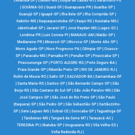
Ceilândia-DF
|
Cláudio-MG
|
Duque de Caxias-RJ
|
Garanhuns-PE
|
GOIÂNIA-GO
|
Guará-DF
|
Guarapuava-PR
|
Guariba-SP
|
Guarujá-SP
|
Iguapé-SP
|
Ilha Bela-SP
|
Ilha Comprida-SP
|
Itabirito-MG
|
Itaquaquecetuba-SP
|
Itaqui-RS
|
Ituiutaba-MG
|
Jaboticabal-SP
|
Jacareí-SP
|
José Raydan-MG
|
Lages-SC
|
Londrina-PR
|
Luís Correia-PI
|
MANAUS-AM
|
Matão-SP
|
Medianeira-PR
|
Mirassol-SP
|
Mococa-SP
|
Monte Alto-SP
|
Morro Agudo-SP
|
Novo Progresso-PA
|
Olímpia-SP
|
Osasco-
SP
|
Paracatu-MG
|
Parnaíba-PI
|
Peruíbe-SP
|
Piracicaba-SP
|
Pirassununga-SP
|
PORTO ALEGRE-RS
|
Porto Seguro-BA
|
Praia Grande-SP
|
Ribeirão Preto-SP
|
RIO DE JANEIRO-RJ
|
Rolim de Moura-RO
|
Salto-SP
|
SALVADOR-BA
|
Samambaia-DF
|
Santa Maria-RS
|
Santos-SP
|
São Bernardo Campo-SP
|
São
Borja-RS
|
São Caetano do Sul-SP
|
São João Paraíso-MG
|
São
José Campos-SP
|
São José do Rio Preto-SP
|
São Paulo
(Itaquera)-SP
|
São Pedro-SP
|
São Sebastião-SP
|
Sertãozinho-
SP
|
Sete Lagoas-MG
|
Sobral-CE
|
Sorocaba-SP
|
Taguatinga-DF
|
Taiobeiras-MG
|
Tangará da Serra-MT
|
Tarauacá-AC
|
TERESINA-PI
|
Ubatuba-SP
|
Uruguaiana-RS
|
Vila Velha-ES
|
Volta Redonda-RJ
|