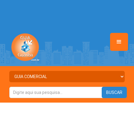
Warning
: Illegal string offset 'STATUS' in
/home/guiaguariba/www/class-mb/Seguranca.Class.php
on line
37