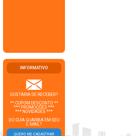
INFORMATIVO
GOSTARIA DE RECEBER?
** CUPOM DESCONTO **
*** PROMOÇÕES ***
*** NOVIDADES ***
DO GUIA GUARIBA EM SEU
E-MAIL?