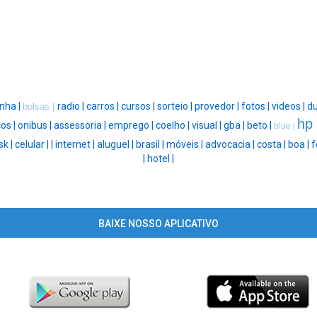
nha |
radio |
carros |
cursos |
sorteio |
provedor |
fotos |
videos |
du
bolsas |
hp
os |
onibus |
assessoria |
emprego |
coelho |
visual |
gba |
beto |
blue |
sk |
celular |
|
internet |
aluguel |
brasil |
móveis |
advocacia |
costa |
boa |
f
|
hotel |
BAIXE NOSSO APLICATIVO