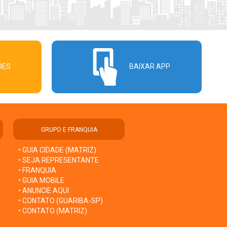
ÕES
BAIXAR APP
GRUPO E FRANQUIA
• GUIA CIDADE (MATRIZ)
• SEJA REPRESENTANTE
• FRANQUIA
• GUIA MOBILE
• ANUNCIE AQUI
• CONTATO (GUARIBA-SP)
• CONTATO (MATRIZ)