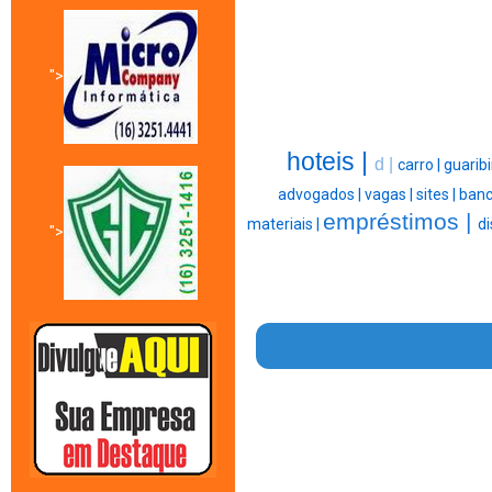
">
hoteis |
d |
carro |
guaribi
advogados |
vagas |
sites |
banc
empréstimos |
materiais |
di
">