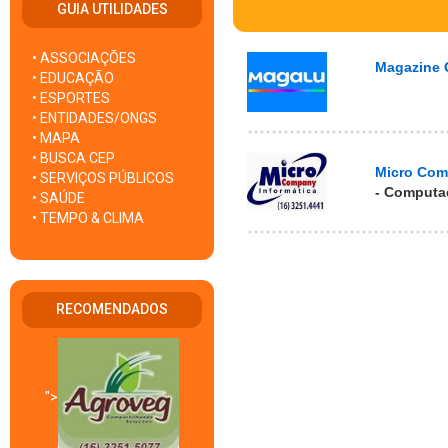
GUIA UTILIDADES
• ASSOCIAÇÕES
Magazine 
• EDUCAÇÃO
• ESPORTES
• ENTIDADES/ONGS
• MAPA
• BUSCA CEP
Micro Com
• SERVIÇOS PÚBLICOS
- Computad
• SAÚDE
• TEMPO & CLIMA
RECOMENDADOS
">