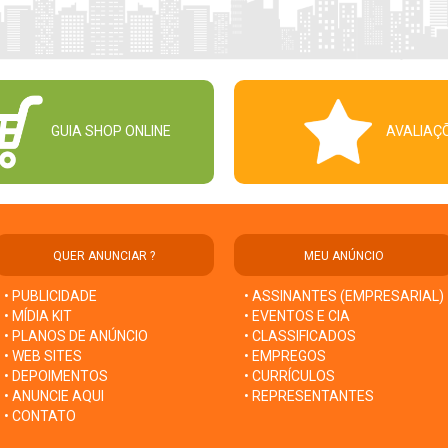
GUIA SHOP ONLINE
AVALIAÇ
QUER ANUNCIAR ?
MEU ANÚNCIO
• PUBLICIDADE
• ASSINANTES (EMPRESARIAL)
• MÍDIA KIT
• EVENTOS E CIA
• PLANOS DE ANÚNCIO
• CLASSIFICADOS
• WEB SITES
• EMPREGOS
• DEPOIMENTOS
• CURRÍCULOS
• ANUNCIE AQUI
• REPRESENTANTES
• CONTATO