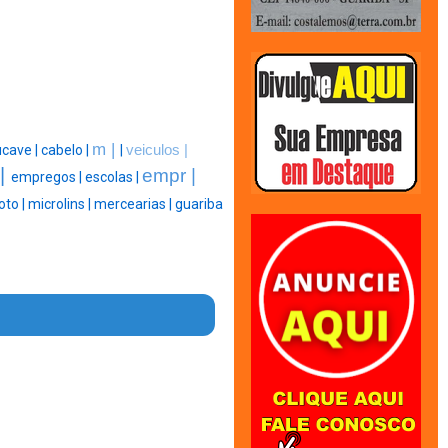
m |
cave |
cabelo |
|
veiculos |
 |
empr |
empregos |
escolas |
oto |
microlins |
mercearias |
guariba