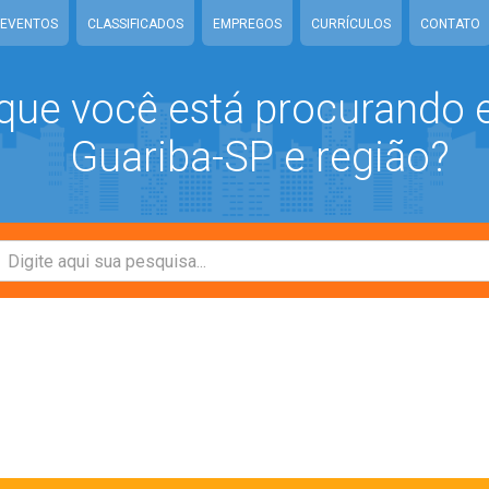
EVENTOS
CLASSIFICADOS
EMPREGOS
CURRÍCULOS
CONTATO
que você está procurando
Guariba-SP e região?