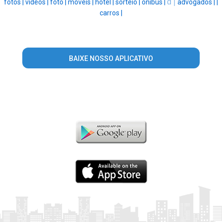
d |
fotos |
videos |
foto |
móveis |
hotel |
sorteio |
onibus |
advogados |
|
carros |
BAIXE NOSSO APLICATIVO