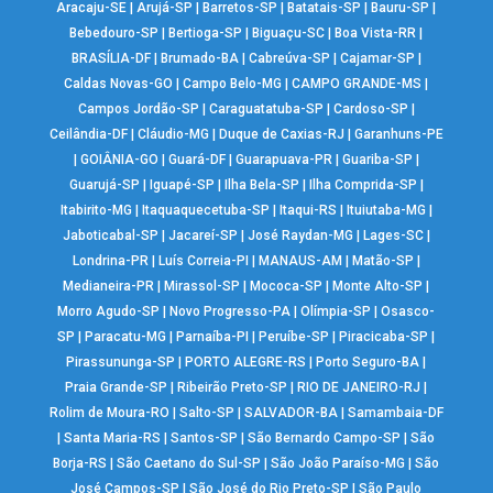
Aracaju-SE
|
Arujá-SP
|
Barretos-SP
|
Batatais-SP
|
Bauru-SP
|
Bebedouro-SP
|
Bertioga-SP
|
Biguaçu-SC
|
Boa Vista-RR
|
BRASÍLIA-DF
|
Brumado-BA
|
Cabreúva-SP
|
Cajamar-SP
|
Caldas Novas-GO
|
Campo Belo-MG
|
CAMPO GRANDE-MS
|
Campos Jordão-SP
|
Caraguatatuba-SP
|
Cardoso-SP
|
Ceilândia-DF
|
Cláudio-MG
|
Duque de Caxias-RJ
|
Garanhuns-PE
|
GOIÂNIA-GO
|
Guará-DF
|
Guarapuava-PR
|
Guariba-SP
|
Guarujá-SP
|
Iguapé-SP
|
Ilha Bela-SP
|
Ilha Comprida-SP
|
Itabirito-MG
|
Itaquaquecetuba-SP
|
Itaqui-RS
|
Ituiutaba-MG
|
Jaboticabal-SP
|
Jacareí-SP
|
José Raydan-MG
|
Lages-SC
|
Londrina-PR
|
Luís Correia-PI
|
MANAUS-AM
|
Matão-SP
|
Medianeira-PR
|
Mirassol-SP
|
Mococa-SP
|
Monte Alto-SP
|
Morro Agudo-SP
|
Novo Progresso-PA
|
Olímpia-SP
|
Osasco-
SP
|
Paracatu-MG
|
Parnaíba-PI
|
Peruíbe-SP
|
Piracicaba-SP
|
Pirassununga-SP
|
PORTO ALEGRE-RS
|
Porto Seguro-BA
|
Praia Grande-SP
|
Ribeirão Preto-SP
|
RIO DE JANEIRO-RJ
|
Rolim de Moura-RO
|
Salto-SP
|
SALVADOR-BA
|
Samambaia-DF
|
Santa Maria-RS
|
Santos-SP
|
São Bernardo Campo-SP
|
São
Borja-RS
|
São Caetano do Sul-SP
|
São João Paraíso-MG
|
São
José Campos-SP
|
São José do Rio Preto-SP
|
São Paulo