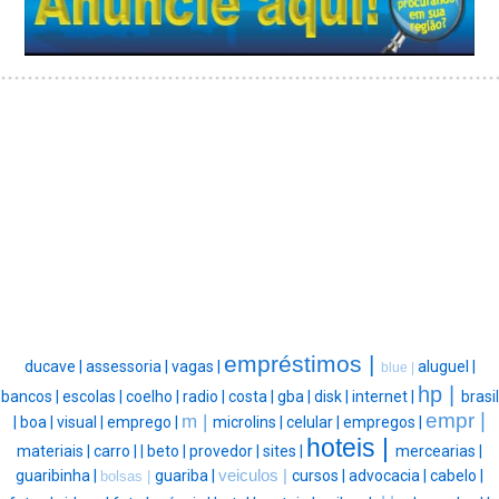
empréstimos |
ducave |
assessoria |
vagas |
aluguel |
blue |
hp |
bancos |
escolas |
coelho |
radio |
costa |
gba |
disk |
internet |
brasil
empr |
m |
|
boa |
visual |
emprego |
microlins |
celular |
empregos |
hoteis |
materiais |
carro |
|
beto |
provedor |
sites |
mercearias |
guaribinha |
guariba |
veiculos |
cursos |
advocacia |
cabelo |
bolsas |