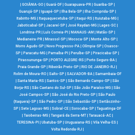
|
GOIÂNIA-GO
|
Guará-DF
|
Guarapuava-PR
|
Guariba-SP
|
Guarujá-SP
|
Iguapé-SP
|
Ilha Bela-SP
|
Ilha Comprida-SP
|
Itabirito-MG
|
Itaquaquecetuba-SP
|
Itaqui-RS
|
Ituiutaba-MG
|
Jaboticabal-SP
|
Jacareí-SP
|
José Raydan-MG
|
Lages-SC
|
Londrina-PR
|
Luís Correia-PI
|
MANAUS-AM
|
Matão-SP
|
Medianeira-PR
|
Mirassol-SP
|
Mococa-SP
|
Monte Alto-SP
|
Morro Agudo-SP
|
Novo Progresso-PA
|
Olímpia-SP
|
Osasco-
SP
|
Paracatu-MG
|
Parnaíba-PI
|
Peruíbe-SP
|
Piracicaba-SP
|
Pirassununga-SP
|
PORTO ALEGRE-RS
|
Porto Seguro-BA
|
Praia Grande-SP
|
Ribeirão Preto-SP
|
RIO DE JANEIRO-RJ
|
Rolim de Moura-RO
|
Salto-SP
|
SALVADOR-BA
|
Samambaia-DF
|
Santa Maria-RS
|
Santos-SP
|
São Bernardo Campo-SP
|
São
Borja-RS
|
São Caetano do Sul-SP
|
São João Paraíso-MG
|
São
José Campos-SP
|
São José do Rio Preto-SP
|
São Paulo
(Itaquera)-SP
|
São Pedro-SP
|
São Sebastião-SP
|
Sertãozinho-
SP
|
Sete Lagoas-MG
|
Sobral-CE
|
Sorocaba-SP
|
Taguatinga-DF
|
Taiobeiras-MG
|
Tangará da Serra-MT
|
Tarauacá-AC
|
TERESINA-PI
|
Ubatuba-SP
|
Uruguaiana-RS
|
Vila Velha-ES
|
Volta Redonda-RJ
|