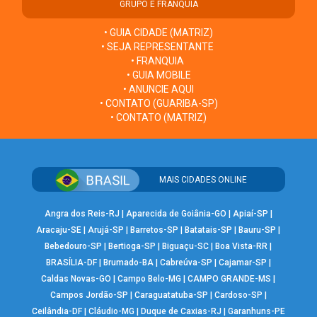
GRUPO E FRANQUIA
• GUIA CIDADE (MATRIZ)
• SEJA REPRESENTANTE
• FRANQUIA
• GUIA MOBILE
• ANUNCIE AQUI
• CONTATO (GUARIBA-SP)
• CONTATO (MATRIZ)
MAIS CIDADES ONLINE
Angra dos Reis-RJ
|
Aparecida de Goiânia-GO
|
Apiaí-SP
|
Aracaju-SE
|
Arujá-SP
|
Barretos-SP
|
Batatais-SP
|
Bauru-SP
|
Bebedouro-SP
|
Bertioga-SP
|
Biguaçu-SC
|
Boa Vista-RR
|
BRASÍLIA-DF
|
Brumado-BA
|
Cabreúva-SP
|
Cajamar-SP
|
Caldas Novas-GO
|
Campo Belo-MG
|
CAMPO GRANDE-MS
|
Campos Jordão-SP
|
Caraguatatuba-SP
|
Cardoso-SP
|
Ceilândia-DF
|
Cláudio-MG
|
Duque de Caxias-RJ
|
Garanhuns-PE