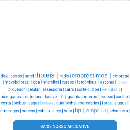
hoteis |
empréstimos |
disk |
carros |
hotel |
radio |
emprego
|
móveis |
brasil |
gba |
microlins |
cursos |
foto |
visual |
escolas |
|
blue |
provedor |
celular |
assessoria |
carro |
sorteio |
boa |
veiculos |
|
m |
advogados |
materiais |
ducave |
guariba |
internet |
videos |
coelho |
costa |
onibus |
vagas |
guaribinha |
mercearias |
fotos |
aluguel |
bolsas |
hp |
empr |
d |
empregos |
bancos |
cabelo |
sites |
beto |
advocacia |
BAIXE NOSSO APLICATIVO