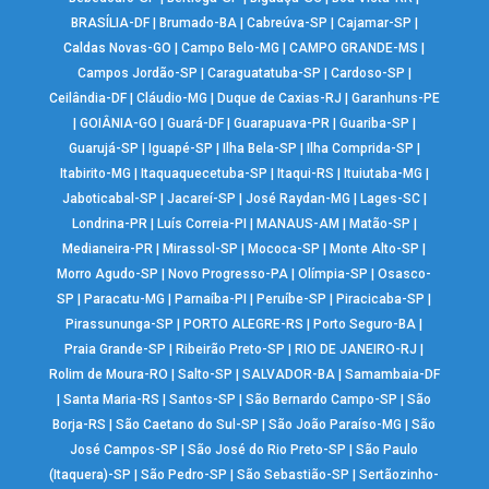
BRASÍLIA-DF
|
Brumado-BA
|
Cabreúva-SP
|
Cajamar-SP
|
Caldas Novas-GO
|
Campo Belo-MG
|
CAMPO GRANDE-MS
|
Campos Jordão-SP
|
Caraguatatuba-SP
|
Cardoso-SP
|
Ceilândia-DF
|
Cláudio-MG
|
Duque de Caxias-RJ
|
Garanhuns-PE
|
GOIÂNIA-GO
|
Guará-DF
|
Guarapuava-PR
|
Guariba-SP
|
Guarujá-SP
|
Iguapé-SP
|
Ilha Bela-SP
|
Ilha Comprida-SP
|
Itabirito-MG
|
Itaquaquecetuba-SP
|
Itaqui-RS
|
Ituiutaba-MG
|
Jaboticabal-SP
|
Jacareí-SP
|
José Raydan-MG
|
Lages-SC
|
Londrina-PR
|
Luís Correia-PI
|
MANAUS-AM
|
Matão-SP
|
Medianeira-PR
|
Mirassol-SP
|
Mococa-SP
|
Monte Alto-SP
|
Morro Agudo-SP
|
Novo Progresso-PA
|
Olímpia-SP
|
Osasco-
SP
|
Paracatu-MG
|
Parnaíba-PI
|
Peruíbe-SP
|
Piracicaba-SP
|
Pirassununga-SP
|
PORTO ALEGRE-RS
|
Porto Seguro-BA
|
Praia Grande-SP
|
Ribeirão Preto-SP
|
RIO DE JANEIRO-RJ
|
Rolim de Moura-RO
|
Salto-SP
|
SALVADOR-BA
|
Samambaia-DF
|
Santa Maria-RS
|
Santos-SP
|
São Bernardo Campo-SP
|
São
Borja-RS
|
São Caetano do Sul-SP
|
São João Paraíso-MG
|
São
José Campos-SP
|
São José do Rio Preto-SP
|
São Paulo
(Itaquera)-SP
|
São Pedro-SP
|
São Sebastião-SP
|
Sertãozinho-