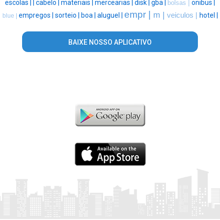
escolas |
|
cabelo |
materiais |
mercearias |
disk |
gba |
onibus |
bolsas |
empr |
m |
empregos |
sorteio |
boa |
aluguel |
veiculos |
hotel |
blue |
BAIXE NOSSO APLICATIVO