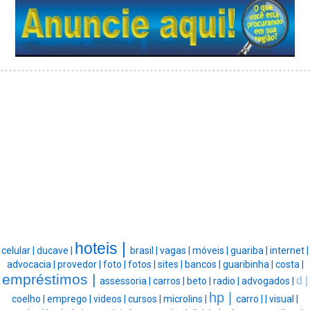
hoteis |
celular |
ducave |
brasil |
vagas |
móveis |
guariba |
internet |
advocacia |
provedor |
foto |
fotos |
sites |
bancos |
guaribinha |
costa |
empréstimos |
d |
assessoria |
carros |
beto |
radio |
advogados |
hp |
coelho |
emprego |
videos |
cursos |
microlins |
carro |
|
visual |