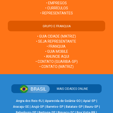
• EMPREGOS
• CURRÍCULOS
• REPRESENTANTES
GRUPO E FRANQUIA
• GUIA CIDADE (MATRIZ)
• SEJA REPRESENTANTE
• FRANQUIA
• GUIA MOBILE
• ANUNCIE AQUI
• CONTATO (GUARIBA-SP)
• CONTATO (MATRIZ)
MAIS CIDADES ONLINE
Angra dos Reis-RJ
|
Aparecida de Goiânia-GO
|
Apiaí-SP
|
Aracaju-SE
|
Arujá-SP
|
Barretos-SP
|
Batatais-SP
|
Bauru-SP
|
Bebedouro-SP
|
Bertioga-SP
|
Biguaçu-SC
|
Boa Vista-RR
|