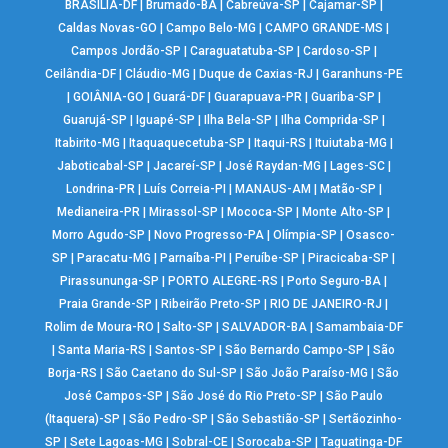
BRASÍLIA-DF
|
Brumado-BA
|
Cabreúva-SP
|
Cajamar-SP
|
Caldas Novas-GO
|
Campo Belo-MG
|
CAMPO GRANDE-MS
|
Campos Jordão-SP
|
Caraguatatuba-SP
|
Cardoso-SP
|
Ceilândia-DF
|
Cláudio-MG
|
Duque de Caxias-RJ
|
Garanhuns-PE
|
GOIÂNIA-GO
|
Guará-DF
|
Guarapuava-PR
|
Guariba-SP
|
Guarujá-SP
|
Iguapé-SP
|
Ilha Bela-SP
|
Ilha Comprida-SP
|
Itabirito-MG
|
Itaquaquecetuba-SP
|
Itaqui-RS
|
Ituiutaba-MG
|
Jaboticabal-SP
|
Jacareí-SP
|
José Raydan-MG
|
Lages-SC
|
Londrina-PR
|
Luís Correia-PI
|
MANAUS-AM
|
Matão-SP
|
Medianeira-PR
|
Mirassol-SP
|
Mococa-SP
|
Monte Alto-SP
|
Morro Agudo-SP
|
Novo Progresso-PA
|
Olímpia-SP
|
Osasco-
SP
|
Paracatu-MG
|
Parnaíba-PI
|
Peruíbe-SP
|
Piracicaba-SP
|
Pirassununga-SP
|
PORTO ALEGRE-RS
|
Porto Seguro-BA
|
Praia Grande-SP
|
Ribeirão Preto-SP
|
RIO DE JANEIRO-RJ
|
Rolim de Moura-RO
|
Salto-SP
|
SALVADOR-BA
|
Samambaia-DF
|
Santa Maria-RS
|
Santos-SP
|
São Bernardo Campo-SP
|
São
Borja-RS
|
São Caetano do Sul-SP
|
São João Paraíso-MG
|
São
José Campos-SP
|
São José do Rio Preto-SP
|
São Paulo
(Itaquera)-SP
|
São Pedro-SP
|
São Sebastião-SP
|
Sertãozinho-
SP
|
Sete Lagoas-MG
|
Sobral-CE
|
Sorocaba-SP
|
Taguatinga-DF