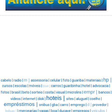
hp |
m |
cabelo |
radio |
assessoria |
celular |
foto |
guariba |
materiais |
cursos |
escolas |
móveis |
carros |
guaribinha |
hotel |
advocacia |
blue |
empr |
fotos |
brasil |
beto |
sorteio |
costa |
visual |
microlins |
bancos |
hoteis |
videos |
internet |
disk |
sites |
aluguel |
coelho |
empréstimos |
d |
onibus |
gba |
carro |
emprego |
provedor |
|
mercearias |
vagas |
boa |
ducave |
empregos |
veiculos |
bolsas |