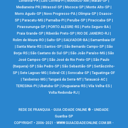
Londrina-PR
|
Luís Correia-PI
|
MANAUS-AM
|
Matão-SP
|
Medianeira-PR
|
Mirassol-SP
|
Mococa-SP
|
Monte Alto-SP
|
Morro Agudo-SP
|
Novo Progresso-PA
|
Olímpia-SP
|
Osasco-
SP
|
Paracatu-MG
|
Parnaíba-PI
|
Peruíbe-SP
|
Piracicaba-SP
|
Pirassununga-SP
|
PORTO ALEGRE-RS
|
Porto Seguro-BA
|
Praia Grande-SP
|
Ribeirão Preto-SP
|
RIO DE JANEIRO-RJ
|
Rolim de Moura-RO
|
Salto-SP
|
SALVADOR-BA
|
Samambaia-DF
|
Santa Maria-RS
|
Santos-SP
|
São Bernardo Campo-SP
|
São
Borja-RS
|
São Caetano do Sul-SP
|
São João Paraíso-MG
|
São
José Campos-SP
|
São José do Rio Preto-SP
|
São Paulo
(Itaquera)-SP
|
São Pedro-SP
|
São Sebastião-SP
|
Sertãozinho-
SP
|
Sete Lagoas-MG
|
Sobral-CE
|
Sorocaba-SP
|
Taguatinga-DF
|
Taiobeiras-MG
|
Tangará da Serra-MT
|
Tarauacá-AC
|
TERESINA-PI
|
Ubatuba-SP
|
Uruguaiana-RS
|
Vila Velha-ES
|
Volta Redonda-RJ
|
REDE DE FRANQUIA - GUIA CIDADE ONLINE ® - UNIDADE:
Guariba-SP
COPYRIGHT • 2006-2021 -
WWW.GUIACIDADEONLINE.COM.BR
-