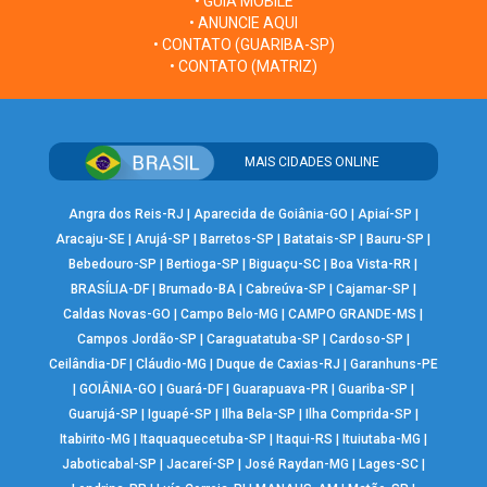
• GUIA MOBILE
• ANUNCIE AQUI
• CONTATO (GUARIBA-SP)
• CONTATO (MATRIZ)
MAIS CIDADES ONLINE
Angra dos Reis-RJ
|
Aparecida de Goiânia-GO
|
Apiaí-SP
|
Aracaju-SE
|
Arujá-SP
|
Barretos-SP
|
Batatais-SP
|
Bauru-SP
|
Bebedouro-SP
|
Bertioga-SP
|
Biguaçu-SC
|
Boa Vista-RR
|
BRASÍLIA-DF
|
Brumado-BA
|
Cabreúva-SP
|
Cajamar-SP
|
Caldas Novas-GO
|
Campo Belo-MG
|
CAMPO GRANDE-MS
|
Campos Jordão-SP
|
Caraguatatuba-SP
|
Cardoso-SP
|
Ceilândia-DF
|
Cláudio-MG
|
Duque de Caxias-RJ
|
Garanhuns-PE
|
GOIÂNIA-GO
|
Guará-DF
|
Guarapuava-PR
|
Guariba-SP
|
Guarujá-SP
|
Iguapé-SP
|
Ilha Bela-SP
|
Ilha Comprida-SP
|
Itabirito-MG
|
Itaquaquecetuba-SP
|
Itaqui-RS
|
Ituiutaba-MG
|
Jaboticabal-SP
|
Jacareí-SP
|
José Raydan-MG
|
Lages-SC
|