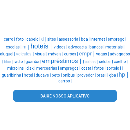
d |
carro |
foto |
cabelo |
sites |
assessoria |
boa |
internet |
emprego |
hoteis |
m |
escolas |
videos |
advocacia |
bancos |
materiais |
empr |
aluguel |
veiculos |
visual |
móveis |
cursos |
vagas |
advogados
empréstimos |
|
radio |
guariba |
|
celular |
coelho |
bolsas |
blue |
microlins |
disk |
mercearias |
empregos |
costa |
fotos |
sorteio |
|
hp |
guaribinha |
hotel |
ducave |
beto |
onibus |
provedor |
brasil |
gba |
carros |
BAIXE NOSSO APLICATIVO