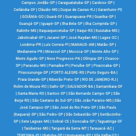
Campos Jordão-SP
|
Caraguatatuba-SP
|
Cardoso-SP
|
Ceilândia-DF
|
Cláudio-MG
|
Duque de Caxias-RJ
|
Garanhuns-PE
|
GOIÂNIA-GO
|
Guará-DF
|
Guarapuava-PR
|
Guariba-SP
|
Guarujá-SP
|
Iguapé-SP
|
Ilha Bela-SP
|
Ilha Comprida-SP
|
Itabirito-MG
|
Itaquaquecetuba-SP
|
Itaqui-RS
|
Ituiutaba-MG
|
Jaboticabal-SP
|
Jacareí-SP
|
José Raydan-MG
|
Lages-SC
|
Londrina-PR
|
Luís Correia-PI
|
MANAUS-AM
|
Matão-SP
|
Medianeira-PR
|
Mirassol-SP
|
Mococa-SP
|
Monte Alto-SP
|
Morro Agudo-SP
|
Novo Progresso-PA
|
Olímpia-SP
|
Osasco-
SP
|
Paracatu-MG
|
Parnaíba-PI
|
Peruíbe-SP
|
Piracicaba-SP
|
Pirassununga-SP
|
PORTO ALEGRE-RS
|
Porto Seguro-BA
|
Praia Grande-SP
|
Ribeirão Preto-SP
|
RIO DE JANEIRO-RJ
|
Rolim de Moura-RO
|
Salto-SP
|
SALVADOR-BA
|
Samambaia-DF
|
Santa Maria-RS
|
Santos-SP
|
São Bernardo Campo-SP
|
São
Borja-RS
|
São Caetano do Sul-SP
|
São João Paraíso-MG
|
São
José Campos-SP
|
São José do Rio Preto-SP
|
São Paulo
(Itaquera)-SP
|
São Pedro-SP
|
São Sebastião-SP
|
Sertãozinho-
SP
|
Sete Lagoas-MG
|
Sobral-CE
|
Sorocaba-SP
|
Taguatinga-DF
|
Taiobeiras-MG
|
Tangará da Serra-MT
|
Tarauacá-AC
|
TERESINA-PI
|
Ubatuba-SP
|
Uruguaiana-RS
|
Vila Velha-ES
|