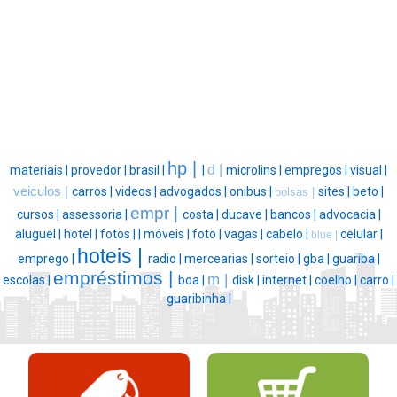
hp |
d |
materiais |
provedor |
brasil |
|
microlins |
empregos |
visual |
veiculos |
carros |
videos |
advogados |
onibus |
sites |
beto |
bolsas |
empr |
cursos |
assessoria |
costa |
ducave |
bancos |
advocacia |
aluguel |
hotel |
fotos |
|
móveis |
foto |
vagas |
cabelo |
celular |
blue |
hoteis |
emprego |
radio |
mercearias |
sorteio |
gba |
guariba |
empréstimos |
m |
escolas |
boa |
disk |
internet |
coelho |
carro |
guaribinha |