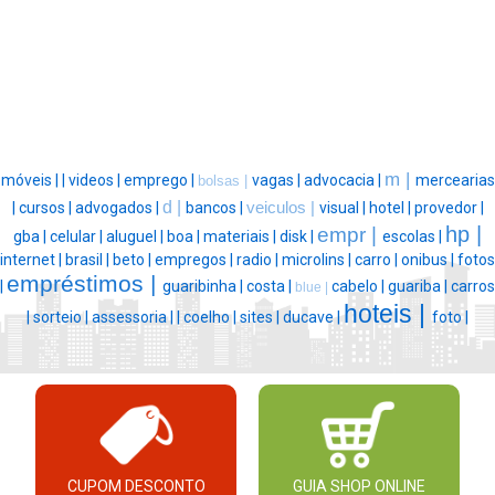
m |
móveis |
|
videos |
emprego |
vagas |
advocacia |
mercearias
bolsas |
d |
|
cursos |
advogados |
bancos |
veiculos |
visual |
hotel |
provedor |
hp |
empr |
gba |
celular |
aluguel |
boa |
materiais |
disk |
escolas |
internet |
brasil |
beto |
empregos |
radio |
microlins |
carro |
onibus |
fotos
empréstimos |
|
guaribinha |
costa |
cabelo |
guariba |
carros
blue |
hoteis |
|
sorteio |
assessoria |
|
coelho |
sites |
ducave |
foto |
CUPOM DESCONTO
GUIA SHOP ONLINE