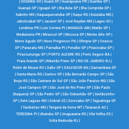
|
GOIÂNIA-GO
|
Guará-DF
|
Guarapuava-PR
|
Guariba-SP
|
Guarujá-SP
|
Iguapé-SP
|
Ilha Bela-SP
|
Ilha Comprida-SP
|
Itabirito-MG
|
Itaquaquecetuba-SP
|
Itaqui-RS
|
Ituiutaba-MG
|
Jaboticabal-SP
|
Jacareí-SP
|
José Raydan-MG
|
Lages-SC
|
Londrina-PR
|
Luís Correia-PI
|
MANAUS-AM
|
Matão-SP
|
Medianeira-PR
|
Mirassol-SP
|
Mococa-SP
|
Monte Alto-SP
|
Morro Agudo-SP
|
Novo Progresso-PA
|
Olímpia-SP
|
Osasco-
SP
|
Paracatu-MG
|
Parnaíba-PI
|
Peruíbe-SP
|
Piracicaba-SP
|
Pirassununga-SP
|
PORTO ALEGRE-RS
|
Porto Seguro-BA
|
Praia Grande-SP
|
Ribeirão Preto-SP
|
RIO DE JANEIRO-RJ
|
Rolim de Moura-RO
|
Salto-SP
|
SALVADOR-BA
|
Samambaia-DF
|
Santa Maria-RS
|
Santos-SP
|
São Bernardo Campo-SP
|
São
Borja-RS
|
São Caetano do Sul-SP
|
São João Paraíso-MG
|
São
José Campos-SP
|
São José do Rio Preto-SP
|
São Paulo
(Itaquera)-SP
|
São Pedro-SP
|
São Sebastião-SP
|
Sertãozinho-
SP
|
Sete Lagoas-MG
|
Sobral-CE
|
Sorocaba-SP
|
Taguatinga-DF
|
Taiobeiras-MG
|
Tangará da Serra-MT
|
Tarauacá-AC
|
TERESINA-PI
|
Ubatuba-SP
|
Uruguaiana-RS
|
Vila Velha-ES
|
Volta Redonda-RJ
|