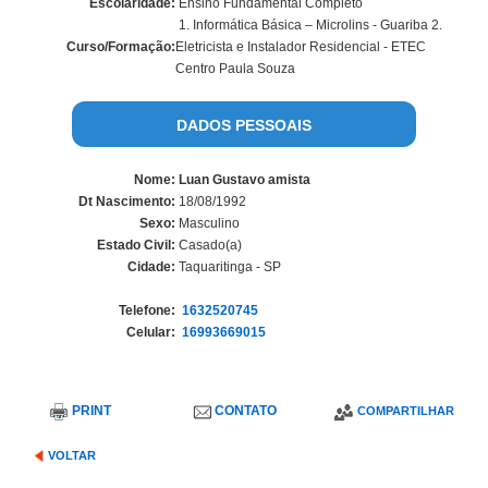
Escolaridade:
Ensino Fundamental Completo
1. Informática Básica – Microlins - Guariba 2.
Curso/Formação:
Eletricista e Instalador Residencial - ETEC
Centro Paula Souza
DADOS PESSOAIS
Nome:
Luan Gustavo amista
Dt Nascimento:
18/08/1992
Sexo:
Masculino
Estado Civil:
Casado(a)
Cidade:
Taquaritinga - SP
Telefone:
1632520745
Celular:
16993669015
PRINT
CONTATO
COMPARTILHAR
VOLTAR