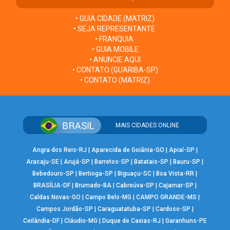
• GUIA CIDADE (MATRIZ)
• SEJA REPRESENTANTE
• FRANQUIA
• GUIA MOBILE
• ANUNCIE AQUI
• CONTATO (GUARIBA-SP)
• CONTATO (MATRIZ)
MAIS CIDADES ONLINE
Angra dos Reis-RJ
|
Aparecida de Goiânia-GO
|
Apiaí-SP
|
Aracaju-SE
|
Arujá-SP
|
Barretos-SP
|
Batatais-SP
|
Bauru-SP
|
Bebedouro-SP
|
Bertioga-SP
|
Biguaçu-SC
|
Boa Vista-RR
|
BRASÍLIA-DF
|
Brumado-BA
|
Cabreúva-SP
|
Cajamar-SP
|
Caldas Novas-GO
|
Campo Belo-MG
|
CAMPO GRANDE-MS
|
Campos Jordão-SP
|
Caraguatatuba-SP
|
Cardoso-SP
|
Ceilândia-DF
|
Cláudio-MG
|
Duque de Caxias-RJ
|
Garanhuns-PE