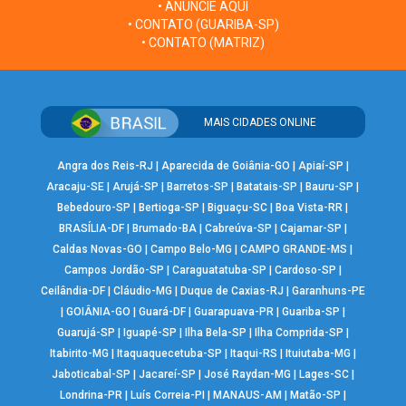
• ANUNCIE AQUI
• CONTATO (GUARIBA-SP)
• CONTATO (MATRIZ)
MAIS CIDADES ONLINE
Angra dos Reis-RJ
|
Aparecida de Goiânia-GO
|
Apiaí-SP
|
Aracaju-SE
|
Arujá-SP
|
Barretos-SP
|
Batatais-SP
|
Bauru-SP
|
Bebedouro-SP
|
Bertioga-SP
|
Biguaçu-SC
|
Boa Vista-RR
|
BRASÍLIA-DF
|
Brumado-BA
|
Cabreúva-SP
|
Cajamar-SP
|
Caldas Novas-GO
|
Campo Belo-MG
|
CAMPO GRANDE-MS
|
Campos Jordão-SP
|
Caraguatatuba-SP
|
Cardoso-SP
|
Ceilândia-DF
|
Cláudio-MG
|
Duque de Caxias-RJ
|
Garanhuns-PE
|
GOIÂNIA-GO
|
Guará-DF
|
Guarapuava-PR
|
Guariba-SP
|
Guarujá-SP
|
Iguapé-SP
|
Ilha Bela-SP
|
Ilha Comprida-SP
|
Itabirito-MG
|
Itaquaquecetuba-SP
|
Itaqui-RS
|
Ituiutaba-MG
|
Jaboticabal-SP
|
Jacareí-SP
|
José Raydan-MG
|
Lages-SC
|
Londrina-PR
|
Luís Correia-PI
|
MANAUS-AM
|
Matão-SP
|