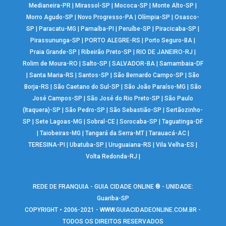
Medianeira-PR
|
Mirassol-SP
|
Mococa-SP
|
Monte Alto-SP
|
Morro Agudo-SP
|
Novo Progresso-PA
|
Olímpia-SP
|
Osasco-
SP
|
Paracatu-MG
|
Parnaíba-PI
|
Peruíbe-SP
|
Piracicaba-SP
|
Pirassununga-SP
|
PORTO ALEGRE-RS
|
Porto Seguro-BA
|
Praia Grande-SP
|
Ribeirão Preto-SP
|
RIO DE JANEIRO-RJ
|
Rolim de Moura-RO
|
Salto-SP
|
SALVADOR-BA
|
Samambaia-DF
|
Santa Maria-RS
|
Santos-SP
|
São Bernardo Campo-SP
|
São
Borja-RS
|
São Caetano do Sul-SP
|
São João Paraíso-MG
|
São
José Campos-SP
|
São José do Rio Preto-SP
|
São Paulo
(Itaquera)-SP
|
São Pedro-SP
|
São Sebastião-SP
|
Sertãozinho-
SP
|
Sete Lagoas-MG
|
Sobral-CE
|
Sorocaba-SP
|
Taguatinga-DF
|
Taiobeiras-MG
|
Tangará da Serra-MT
|
Tarauacá-AC
|
TERESINA-PI
|
Ubatuba-SP
|
Uruguaiana-RS
|
Vila Velha-ES
|
Volta Redonda-RJ
|
REDE DE FRANQUIA - GUIA CIDADE ONLINE ® - UNIDADE:
Guariba-SP
COPYRIGHT • 2006-2021 -
WWW.GUIACIDADEONLINE.COM.BR
-
TODOS OS DIREITOS RESERVADOS