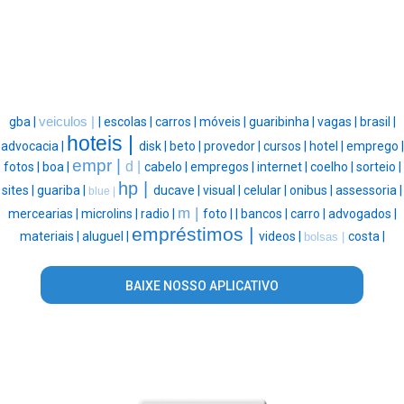
gba |
veiculos |
|
escolas |
carros |
móveis |
guaribinha |
vagas |
brasil |
hoteis |
advocacia |
disk |
beto |
provedor |
cursos |
hotel |
emprego |
empr |
d |
fotos |
boa |
cabelo |
empregos |
internet |
coelho |
sorteio |
hp |
sites |
guariba |
ducave |
visual |
celular |
onibus |
assessoria |
blue |
m |
mercearias |
microlins |
radio |
foto |
|
bancos |
carro |
advogados |
empréstimos |
materiais |
aluguel |
videos |
costa |
bolsas |
BAIXE NOSSO APLICATIVO