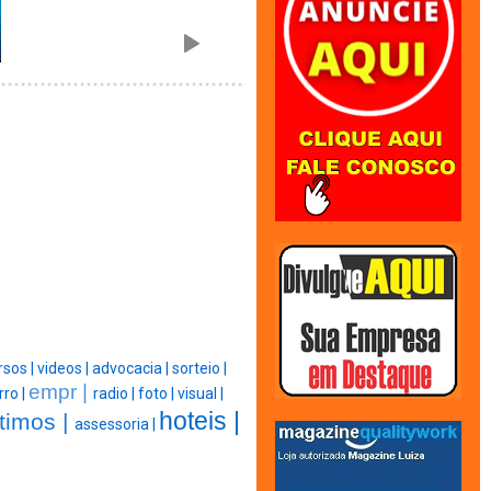
rsos |
videos |
advocacia |
sorteio |
empr |
rro |
radio |
foto |
visual |
hoteis |
timos |
assessoria |