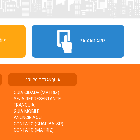
ÕES
BAIXAR APP
GRUPO E FRANQUIA
• GUIA CIDADE (MATRIZ)
• SEJA REPRESENTANTE
• FRANQUIA
• GUIA MOBILE
• ANUNCIE AQUI
• CONTATO (GUARIBA-SP)
• CONTATO (MATRIZ)