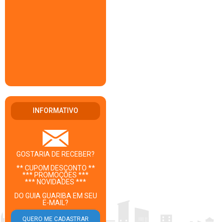
INFORMATIVO
GOSTARIA DE RECEBER?
** CUPOM DESCONTO **
*** PROMOÇÕES ***
*** NOVIDADES ***
DO GUIA GUARIBA EM SEU
E-MAIL?