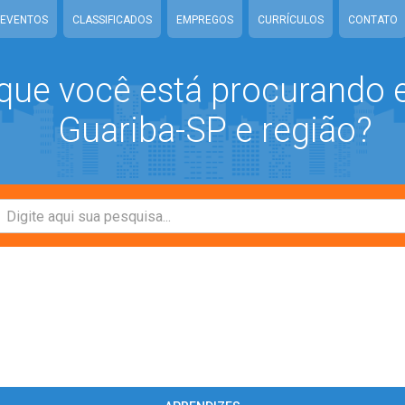
EVENTOS
CLASSIFICADOS
EMPREGOS
CURRÍCULOS
CONTATO
que você está procurando
Guariba-SP e região?