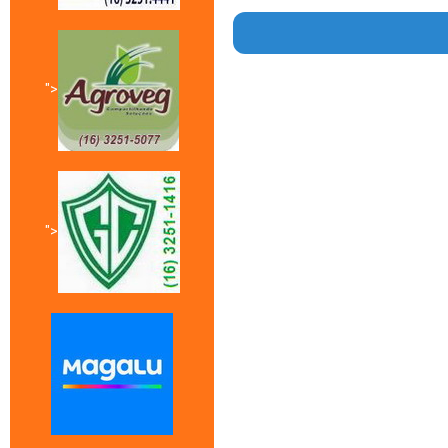
">
">