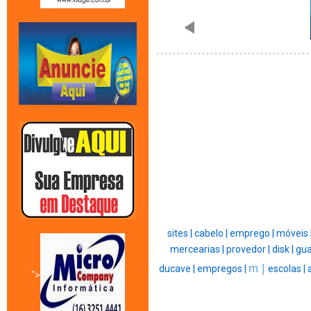
sites |
cabelo |
emprego |
móveis 
mercearias |
provedor |
disk |
gua
m |
ducave |
empregos |
escolas |
">