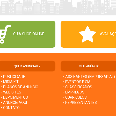
GUIA SHOP ONLINE
AVALIAÇ
QUER ANUNCIAR ?
MEU ANÚNCIO
• PUBLICIDADE
• ASSINANTES (EMPRESARIAL)
• MÍDIA KIT
• EVENTOS E CIA
• PLANOS DE ANÚNCIO
• CLASSIFICADOS
• WEB SITES
• EMPREGOS
• DEPOIMENTOS
• CURRÍCULOS
• ANUNCIE AQUI
• REPRESENTANTES
• CONTATO