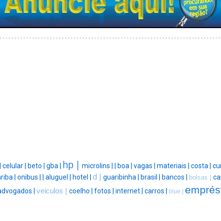
hp |
|
celular |
beto |
gba |
microlins |
|
boa |
vagas |
materiais |
costa |
cu
d |
riba |
onibus |
|
aluguel |
hotel |
guaribinha |
brasil |
bancos |
ca
bolsas |
emprés
advogados |
veiculos |
coelho |
fotos |
internet |
carros |
blue |