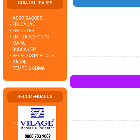
GUIA UTILIDADES
• ASSOCIAÇÕES
• EDUCAÇÃO
• ESPORTES
• ENTIDADES/ONGS
• MAPA
• BUSCA CEP
• SERVIÇOS PÚBLICOS
• SAÚDE
• TEMPO & CLIMA
RECOMENDADOS
">