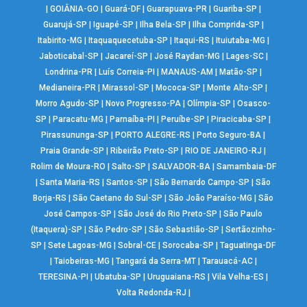
|
GOIÂNIA-GO
|
Guará-DF
|
Guarapuava-PR
|
Guariba-SP
|
Guarujá-SP
|
Iguapé-SP
|
Ilha Bela-SP
|
Ilha Comprida-SP
|
Itabirito-MG
|
Itaquaquecetuba-SP
|
Itaqui-RS
|
Ituiutaba-MG
|
Jaboticabal-SP
|
Jacareí-SP
|
José Raydan-MG
|
Lages-SC
|
Londrina-PR
|
Luís Correia-PI
|
MANAUS-AM
|
Matão-SP
|
Medianeira-PR
|
Mirassol-SP
|
Mococa-SP
|
Monte Alto-SP
|
Morro Agudo-SP
|
Novo Progresso-PA
|
Olímpia-SP
|
Osasco-
SP
|
Paracatu-MG
|
Parnaíba-PI
|
Peruíbe-SP
|
Piracicaba-SP
|
Pirassununga-SP
|
PORTO ALEGRE-RS
|
Porto Seguro-BA
|
Praia Grande-SP
|
Ribeirão Preto-SP
|
RIO DE JANEIRO-RJ
|
Rolim de Moura-RO
|
Salto-SP
|
SALVADOR-BA
|
Samambaia-DF
|
Santa Maria-RS
|
Santos-SP
|
São Bernardo Campo-SP
|
São
Borja-RS
|
São Caetano do Sul-SP
|
São João Paraíso-MG
|
São
José Campos-SP
|
São José do Rio Preto-SP
|
São Paulo
(Itaquera)-SP
|
São Pedro-SP
|
São Sebastião-SP
|
Sertãozinho-
SP
|
Sete Lagoas-MG
|
Sobral-CE
|
Sorocaba-SP
|
Taguatinga-DF
|
Taiobeiras-MG
|
Tangará da Serra-MT
|
Tarauacá-AC
|
TERESINA-PI
|
Ubatuba-SP
|
Uruguaiana-RS
|
Vila Velha-ES
|
Volta Redonda-RJ
|