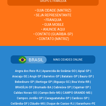
GRUPO E FRANQUIA
• GUIA CIDADE (MATRIZ)
• SEJA REPRESENTANTE
• FRANQUIA
• GUIA MOBILE
• ANUNCIE AQUI
• CONTATO (GUARIBA-SP)
• CONTATO (MATRIZ)
MAIS CIDADES ONLINE
Angra dos Reis-RJ
|
Aparecida de Goiânia-GO
|
Apiaí-SP
|
Aracaju-SE
|
Arujá-SP
|
Barretos-SP
|
Batatais-SP
|
Bauru-SP
|
Bebedouro-SP
|
Bertioga-SP
|
Biguaçu-SC
|
Boa Vista-RR
|
BRASÍLIA-DF
|
Brumado-BA
|
Cabreúva-SP
|
Cajamar-SP
|
Caldas Novas-GO
|
Campo Belo-MG
|
CAMPO GRANDE-MS
|
Campos Jordão-SP
|
Caraguatatuba-SP
|
Cardoso-SP
|
Ceilândia-DF
|
Cláudio-MG
|
Duque de Caxias-RJ
|
Garanhuns-PE